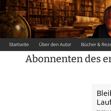
content
Startseite
Über den Autor
Bücher & Rez
Abonnenten des en
Ble
Lau