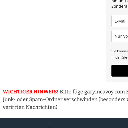
Melden S
Sondera
Sie können
finden Si
WICHTIGER HINWEIS!
Bitte füge garymcavoy.com z
Junk- oder Spam-Ordner verschwinden (besonders w
verirrten Nachrichten).