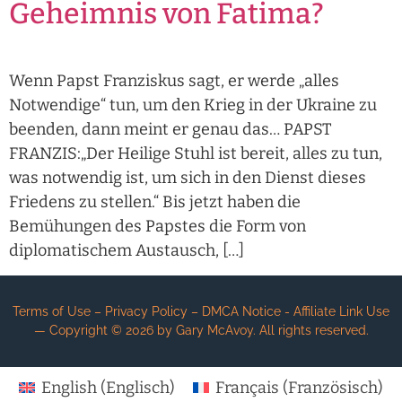
Geheimnis von Fatima?
Wenn Papst Franziskus sagt, er werde „alles
Notwendige“ tun, um den Krieg in der Ukraine zu
beenden, dann meint er genau das… PAPST
FRANZIS:„Der Heilige Stuhl ist bereit, alles zu tun,
was notwendig ist, um sich in den Dienst dieses
Friedens zu stellen.“ Bis jetzt haben die
Bemühungen des Papstes die Form von
diplomatischem Austausch, […]
Terms of Use – Privacy Policy – DMCA Notice - Affiliate Link Use
— Copyright ©
2026
by Gary McAvoy. All rights reserved.
English
(
Englisch
)
Français
(
Französisch
)