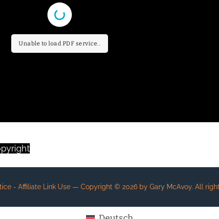
Unable to load PDF service..
pyright
© 2025 by Gary McAvoy
e - Affiliate Link Use
— Copyright ©
2026
by Gary McAvoy. All right
Deutsch