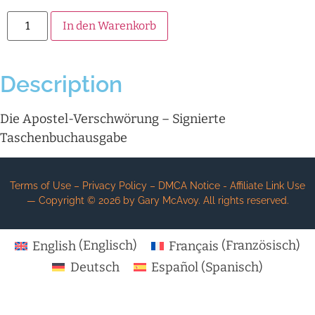
Alternative:
In den Warenkorb
Description
Die Apostel-Verschwörung – Signierte
Taschenbuchausgabe
Terms of Use – Privacy Policy – DMCA Notice - Affiliate Link Use
— Copyright ©
2026
by Gary McAvoy. All rights reserved.
English
(
Englisch
)
Français
(
Französisch
)
Deutsch
Español
(
Spanisch
)