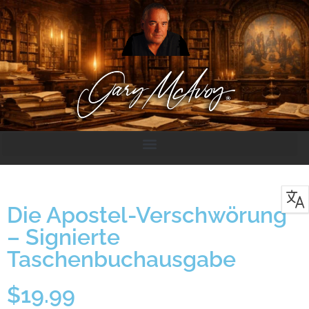
Die Apostel-Verschwörung
– Signierte
Taschenbuchausgabe
$
19.99