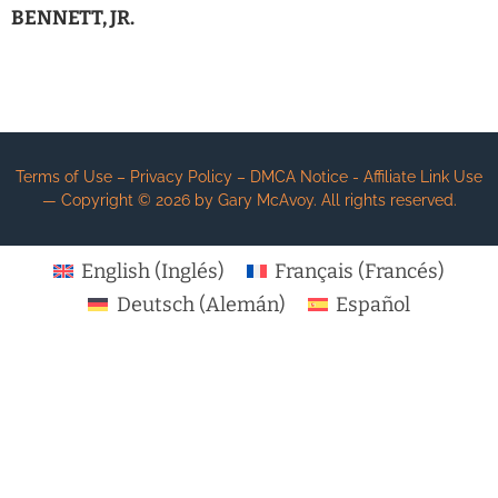
BENNETT, JR.
Terms of Use – Privacy Policy – DMCA Notice - Affiliate Link Use
— Copyright ©
2026
by Gary McAvoy. All rights reserved.
English
(
Inglés
)
Français
(
Francés
)
Deutsch
(
Alemán
)
Español