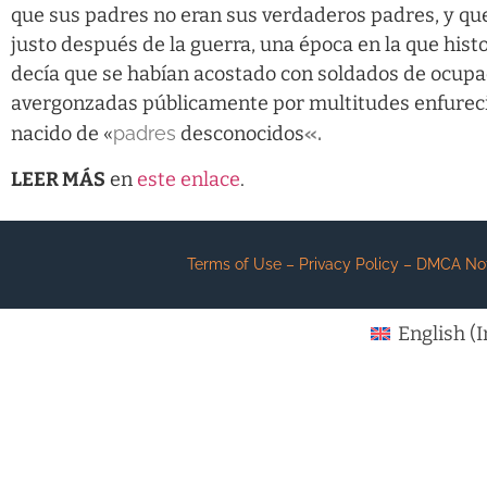
que sus padres no eran sus verdaderos padres, y que
justo después de la guerra, una época en la que hist
decía que se habían acostado con soldados de ocupa
avergonzadas públicamente por multitudes enfurecida
nacido de «
padres
desconocidos
«.
LEER MÁS
en
este enlace
.
Terms of Use – Privacy Policy – DMCA Notic
English
(
I