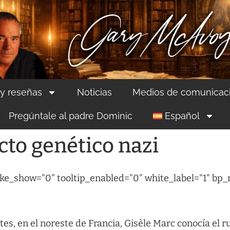
 y reseñas
Noticias
Medios de comunicac
Pregúntale al padre Dominic
Español
cto genético nazi
ike_show="0" tooltip_enabled="0" white_label="1" bp_
s, en el noreste de Francia, Gisèle Marc conocía el ru