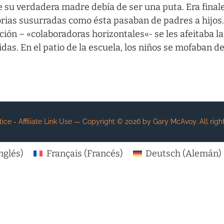
 su verdadera madre debía de ser una puta. Era finale
orias susurradas como ésta pasaban de padres a hijos.
ción – «
colaboradoras horizontales
«- se les afeitaba l
s. En el patio de la escuela, los niños se mofaban de
e - Affiliate Link Use
— Copyright ©
2026
by Gary McAvoy. All right
nglés
)
Français
(
Francés
)
Deutsch
(
Alemán
)