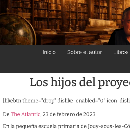
contenido
Inicio
Sobre el autor
Libros
Los hijos del proye
[likebtn theme="drop" dislike_enabled="0" icon_disl
De
The Atlantic
, 23 de febrero de 2023
En la pequeña escuela primaria de Jouy-sous-les-Côte