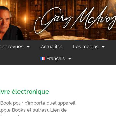
s et revues
Actualités
Les médias
Français
livre électronique
ook pour n’importe quel appareil
Apple Books et autres). Lien de