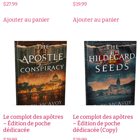
$
27.99
$
19.99
Ajouter au panier
Ajouter au panier
Le complot des apôtres
Le complot des apôtres
– Édition de poche
– Édition de poche
dédicacée
dédicacée (Copy)
$
19.99
$
19.99