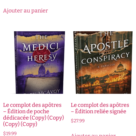
Ajouter au panier
Le complot des apôtres
Le complot des apôtres
– Édition de poche
– Édition reliée signée
dédicacée (Copy) (Copy)
$
27.99
(Copy) (Copy)
$
19.99