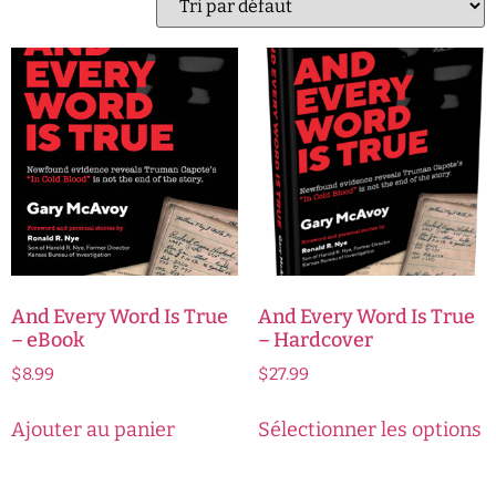
And Every Word Is True
And Every Word Is True
– eBook
– Hardcover
$
8.99
$
27.99
Ajouter au panier
Sélectionner les options