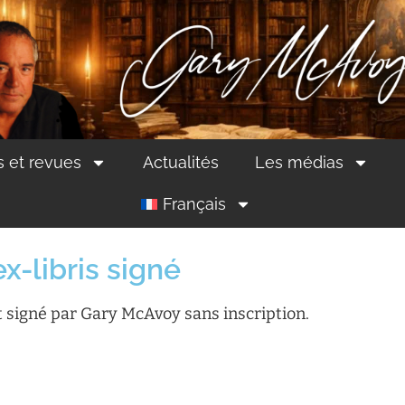
s et revues
Actualités
Les médias
Français
-libris signé
t signé par Gary McAvoy sans inscription.