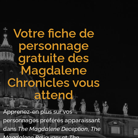
Votre fiche de
personnage
gratuite des
Magdalene
Chronicles vous
attend
Apprenez-en plus sur vos
personnages préférés apparaissant
dans
The Magdalene Deception
,
The
Magdalene Reliquary
et
The